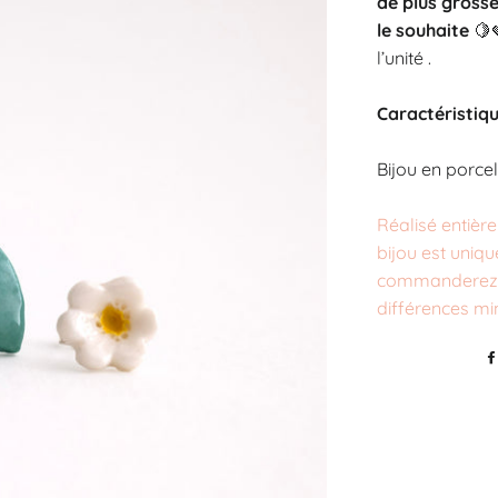
de plus gross
le souhaite
🍋
l’unité .
Caractéristiqu
Bijou en porcel
Réalisé entiè
bijou est uniq
commanderez p
différences min