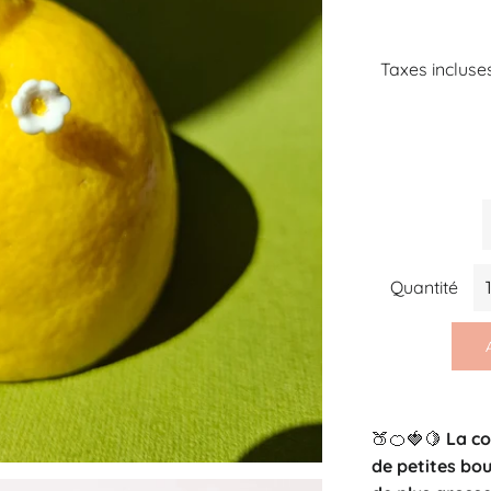
Taxes incluse
Quantité
🍑🍊🍓🍋
La co
de petites bou