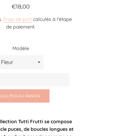
Prix
Prix
€18,00
régulier
réduit
s.
Frais de port
calculés à l'étape
de paiement.
Modèle
AJOUTER AU PANIER
llection Tutti Frutti se compose
cle puces, de boucles longues et