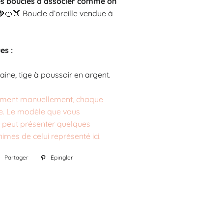
es boucles à associer comme on
🍓🍊🍑
Boucle d’oreille vendue à
es :
aine, tige à poussoir en argent.
rement manuellement, chaque
ue. Le modèle que vous
eut présenter quelques
imes de celui représenté ici.
Partager
Partager
Épingler
Épingler
sur
sur
Facebook
Pinterest