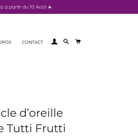
 à partir du 10 Août ☀️
SE CONNECTER
RECHERCHER
PANIER
OPOS
CONTACT
le d’oreille
 Tutti Frutti